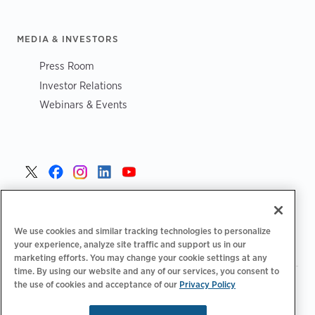
MEDIA & INVESTORS
Press Room
Investor Relations
Webinars & Events
Poland >
We use cookies and similar tracking technologies to personalize
your experience, analyze site traffic and support us in our
marketing efforts. You may change your cookie settings at any
time. By using our website and any of our services, you consent to
the use of cookies and acceptance of our
Privacy Policy
|
|
|
Polityka prywatności
Opcje prywatności
Legalny
|
|
Deklaracja dostępności
Kodeks postępowania dostawców
Informacje WEEE