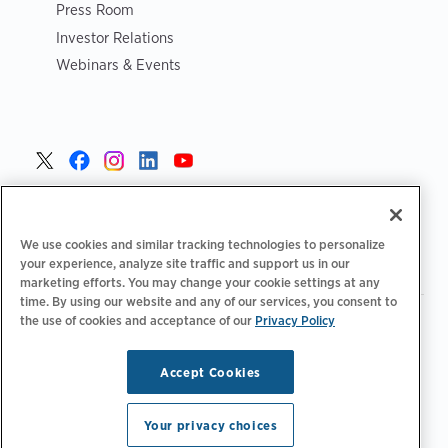
Press Room
Investor Relations
Webinars & Events
Poland >
We use cookies and similar tracking technologies to personalize
your experience, analyze site traffic and support us in our
marketing efforts. You may change your cookie settings at any
time. By using our website and any of our services, you consent to
the use of cookies and acceptance of our
Privacy Policy
|
|
|
Polityka prywatności
Opcje prywatności
Legalny
|
|
Deklaracja dostępności
Kodeks postępowania dostawców
Informacje WEEE
Accept Cookies
Copyright © 2026 ChargePoint, Inc. Wszelkie prawa
zastrzeżone.
Your privacy choices