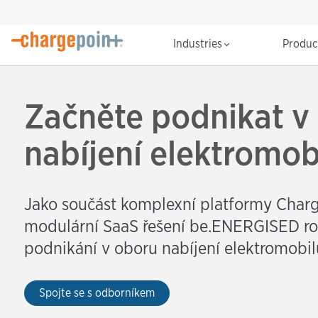
Industries
Produ
Začněte podnikat v
nabíjení elektromob
Jako součást komplexní platformy Char
modulární SaaS řešení be.ENERGISED rozv
podnikání v oboru nabíjení elektromobil
Spojte se s odborníkem