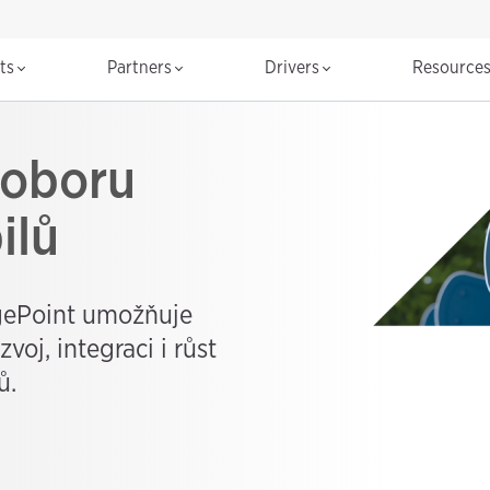
cts
Partners
Drivers
Resource
 oboru
ilů
gePoint umožňuje
oj, integraci i růst
ů.