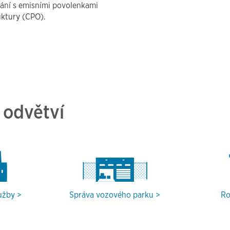
ní s emisními povolenkami
uktury (CPO).
 odvětví
užby
Správa vozového parku
Ro