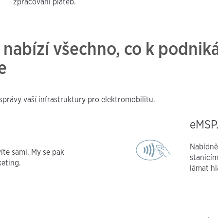
zpracování plateb.
abízí všechno, co k podniká
e
právy vaší infrastruktury pro elektromobilitu.
eMSP
Nabídně
víte sami. My se pak
stanicím
eting.
lámat hl