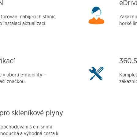
N
eDriv
torování nabíjecích stanic
Zákaznic
 instalaci aktualizací.
horké li
fikací
360.
e v oboru e-mobility –
Kompletn
aší značkou.
zákazni
pro skleníkové plyny
 obchodování s emisními
dnoduchá a výhodná cesta k