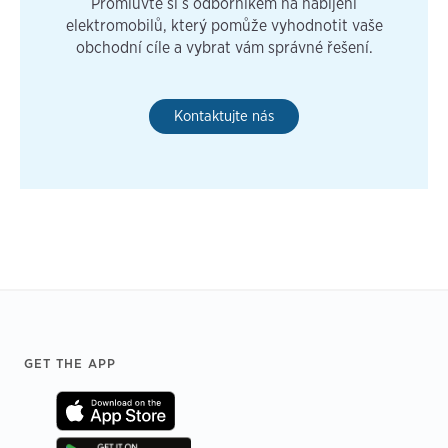
Promluvte si s odborníkem na nabíjení
elektromobilů, který pomůže vyhodnotit vaše
obchodní cíle a vybrat vám správné řešení.
Kontaktujte nás
Footer
GET THE APP