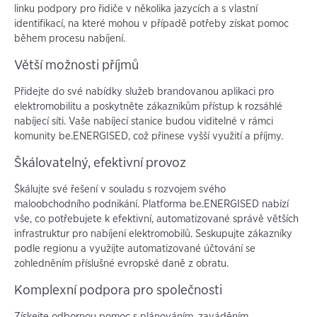
linku podpory pro řidiče v několika jazycích a s vlastní
identifikací, na které mohou v případě potřeby získat pomoc
během procesu nabíjení.
Větší možnosti příjmů
Přidejte do své nabídky služeb brandovanou aplikaci pro
elektromobilitu a poskytněte zákazníkům přístup k rozsáhlé
nabíjecí síti. Vaše nabíjecí stanice budou viditelné v rámci
komunity be.ENERGISED, což přinese vyšší využití a příjmy.
Škálovatelný, efektivní provoz
Škálujte své řešení v souladu s rozvojem svého
maloobchodního podnikání. Platforma be.ENERGISED nabízí
vše, co potřebujete k efektivní, automatizované správě větších
infrastruktur pro nabíjení elektromobilů. Seskupujte zákazníky
podle regionu a využijte automatizované účtování se
zohledněním příslušné evropské daně z obratu.
Komplexní podpora pro společnosti
Získejte odbornou pomoc s plánováním, zaváděním