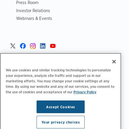
Press Room
Investor Relations
Webinars & Events
Czech >
We use cookies and similar tracking technologies to personalize
your experience, analyze site traffic and support us in our
marketing efforts. You may change your cookie settings at any
time. By using our website and any of our services, you consent to
the use of cookies and acceptance of our
Privacy Policy
|
Zásady ochrany osobních údajů
Možnosti ochrany osobních
|
|
|
údajů
Legální
Prohlášení o přístupnosti
Kodeks postępowania
|
dostawców
Informace o OEEZ
Accept Cookies
Copyright © 2026 ChargePoint, Inc. Všechna práva
vyhrazena.
Your privacy choices