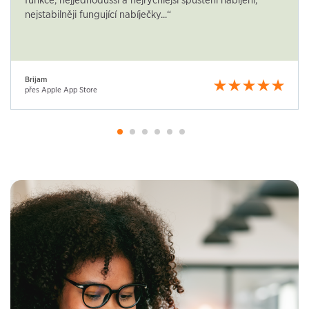
funkce, nejjednodušší a nejrychlejší spuštění nabíjení,
nejstabilněji fungující nabíječky...“
Brijam
přes Apple App Store