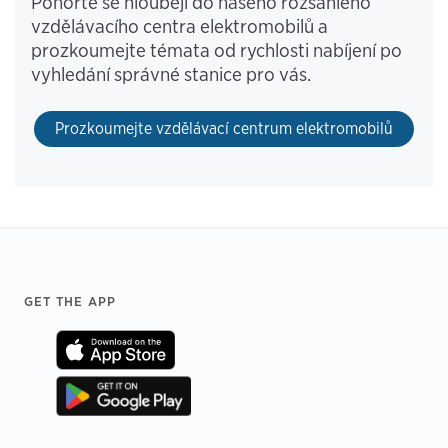
Ponořte se hlouběji do našeho rozsáhlého
vzdělávacího centra elektromobilů a
prozkoumejte témata od rychlosti nabíjení po
vyhledání správné stanice pro vás.
Prozkoumejte vzdělávací centrum elektromobilů
Footer
GET THE APP