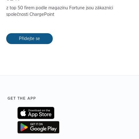
z top 50 firem podle magazínu Fortune jsou zákazníci
společnosti ChargePoint
Přidejte se
Footer
GET THE APP