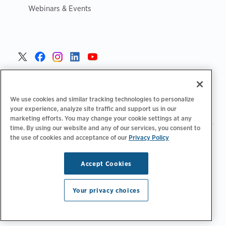
Webinars & Events
Czech >
We use cookies and similar tracking technologies to personalize
your experience, analyze site traffic and support us in our
marketing efforts. You may change your cookie settings at any
time. By using our website and any of our services, you consent to
the use of cookies and acceptance of our
Privacy Policy
|
Zásady ochrany osobních údajů
Možnosti ochrany osobních
|
|
|
údajů
Legální
Prohlášení o přístupnosti
Kodeks postępowania
|
dostawców
Informace o OEEZ
Accept Cookies
Copyright © 2026 ChargePoint, Inc. Všechna práva
vyhrazena.
Your privacy choices