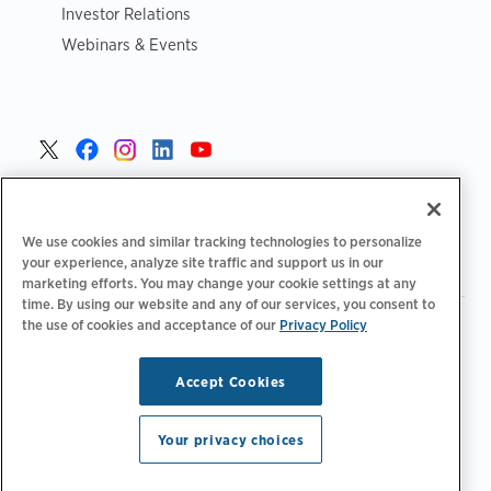
Investor Relations
Webinars & Events
Czech >
We use cookies and similar tracking technologies to personalize
your experience, analyze site traffic and support us in our
marketing efforts. You may change your cookie settings at any
time. By using our website and any of our services, you consent to
the use of cookies and acceptance of our
Privacy Policy
|
Zásady ochrany osobních údajů
Možnosti ochrany osobních
|
|
|
údajů
Legální
Prohlášení o přístupnosti
Kodeks postępowania
|
dostawców
Informace o OEEZ
Accept Cookies
Copyright © 2026 ChargePoint, Inc. Všechna práva
vyhrazena.
Your privacy choices