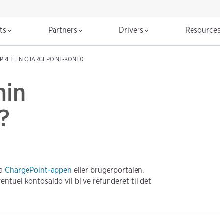
cts
Partners
Drivers
Resource
PRET EN CHARGEPOINT-KONTO
min
?
ia
ChargePoint-appen
eller brugerportalen.
ventuel kontosaldo vil blive refunderet til det