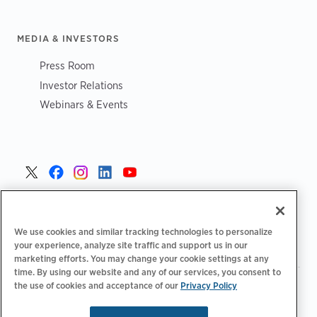
MEDIA & INVESTORS
Press Room
Investor Relations
Webinars & Events
Danmark >
We use cookies and similar tracking technologies to personalize
your experience, analyze site traffic and support us in our
marketing efforts. You may change your cookie settings at any
time. By using our website and any of our services, you consent to
the use of cookies and acceptance of our
Privacy Policy
|
|
|
Fortrolighedspolitik‌‌
Privatlivsvalg
Juridisk
|
|
Tilgængelighedserklæring
Adfærdskodeks for leverandører
Oplysninger om WEEE