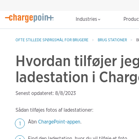
Industries
Produ
OFTE STILLEDE SPØRGSMÅL FOR BRUGERE
BRUG STATIONER
B
Hvordan tilføjer jeg
ladestation i Char
Senest opdateret: 8/8/2023
Sådan tilføjes fotos af ladestationer:
Åbn
ChargePoint-appen
.
Find den ladestation, hvor du vil tilføje et foto.