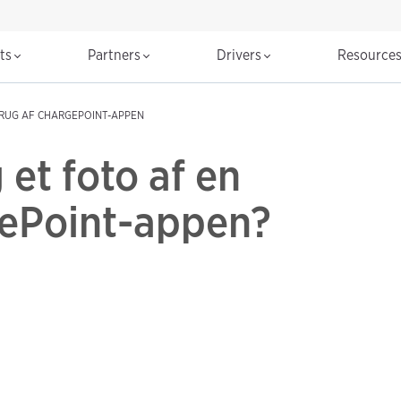
cts
Partners
Drivers
Resource
RUG AF CHARGEPOINT-APPEN
 et foto af en
gePoint-appen?