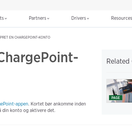
cts
Partners
Drivers
Resource
PRET EN CHARGEPOINT-KONTO
 ChargePoint-
Related
PAGE
ePoint-appen
. Kortet bør ankomme inden
å din konto og aktivere det.