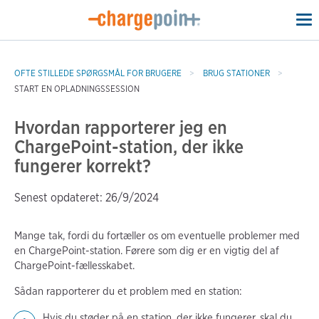
To
na
OFTE STILLEDE SPØRGSMÅL FOR BRUGERE
BRUG STATIONER
START EN OPLADNINGSSESSION
Hvordan rapporterer jeg en
ChargePoint-station, der ikke
fungerer korrekt?
Senest opdateret: 26/9/2024
Mange tak, fordi du fortæller os om eventuelle problemer med
en ChargePoint-station. Førere som dig er en vigtig del af
ChargePoint-fællesskabet.
Sådan rapporterer du et problem med en station:
Hvis du støder på en station, der ikke fungerer, skal du