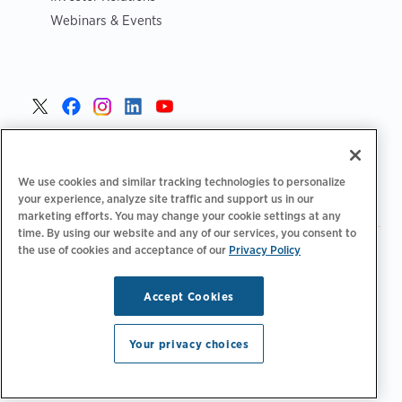
Webinars & Events
Danmark >
We use cookies and similar tracking technologies to personalize
your experience, analyze site traffic and support us in our
marketing efforts. You may change your cookie settings at any
time. By using our website and any of our services, you consent to
the use of cookies and acceptance of our
Privacy Policy
|
|
|
Fortrolighedspolitik‌‌
Privatlivsvalg
Juridisk
|
|
Tilgængelighedserklæring
Adfærdskodeks for leverandører
Oplysninger om WEEE
Accept Cookies
Copyright © 2026 ChargePoint, Inc. Alle rettigheder
forbeholdes.
Your privacy choices