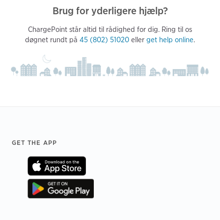
Brug for yderligere hjælp?
ChargePoint står altid til rådighed for dig. Ring til os
døgnet rundt på
45 (802) 51020
eller
get help online
.
Footer
GET THE APP