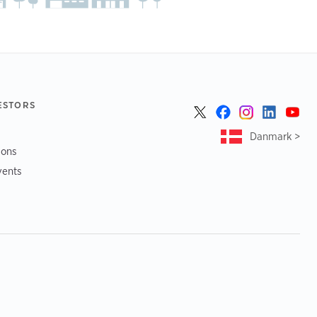
ESTORS
Danmark >
ions
vents