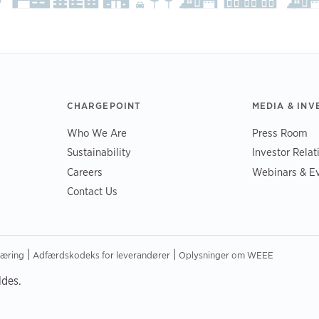
CHARGEPOINT
MEDIA & INV
Who We Are
Press Room
Sustainability
Investor Relat
Careers
Webinars & E
Contact Us
|
|
læring
Adfærdskodeks for leverandører
Oplysninger om WEEE
ldes.