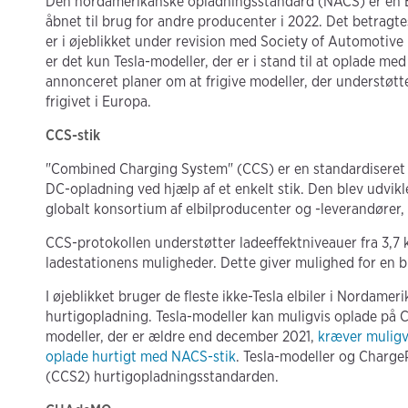
Den nordamerikanske opladningsstandard (NACS) er en EV
åbnet til brug for andre producenter i 2022. Det betrag
er i øjeblikket under revision med Society of Automotive
er det kun Tesla-modeller, der er i stand til at oplade me
annonceret planer om at frigive modeller, der understøtte
frigivet i Europa.
CCS-stik
"Combined Charging System" (CCS) er en standardiseret
DC-opladning ved hjælp af et enkelt stik. Den blev udvikle
globalt konsortium af elbilproducenter og -leverandører, 
CCS-protokollen understøtter ladeeffektniveauer fra 3,7
ladestationens muligheder. Dette giver mulighed for en b
I øjeblikket bruger de fleste ikke-Tesla elbiler i Nordamer
hurtigopladning. Tesla-modeller kan muligvis oplade på C
modeller, der er ældre end december 2021,
kræver muligv
oplade hurtigt med NACS-stik
. Tesla-modeller og Charge
(CCS2) hurtigopladningsstandarden.