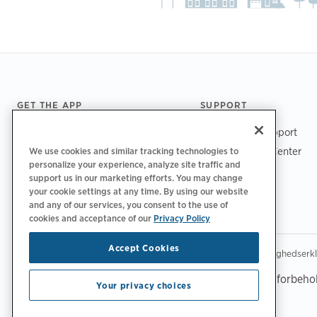
Footer
GET THE APP
SUPPORT
ChargePoint Support
Driver Support Center
We use cookies and similar tracking technologies to
personalize your experience, analyze site traffic and
Trust Center
support us in our marketing efforts. You may change
your cookie settings at any time. By using our website
and any of our services, you consent to the use of
cookies and acceptance of our
Privacy Policy
Accept Cookies
|
|
|
Fortrolighedspolitik‌‌
Privatlivsvalg
Juridisk
Tilgængelighedserk
Copyright © 2026 ChargePoint, Inc. Alle rettigheder forbeho
Your privacy choices