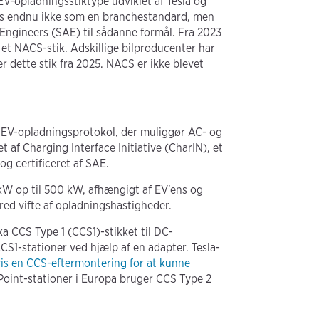
-opladningsstiktype udviklet af Tesla og
tes endnu ikke som en branchestandard, men
 Engineers (SAE) til sådanne formål. Fra 2023
d et NACS-stik. Adskillige bilproducenter har
r dette stik fra 2025. NACS er ikke blevet
 EV-opladningsprotokol, der muliggør AC- og
t af Charging Interface Initiative (CharIN), et
og certificeret af SAE.
 kW op til 500 kW, afhængigt af EV'ens og
red vifte af opladningshastigheder.
ika CCS Type 1 (CCS1)-stikket til DC-
CS1-stationer ved hjælp af en adapter. Tesla-
is en CCS-eftermontering for at kunne
Point-stationer i Europa bruger CCS Type 2