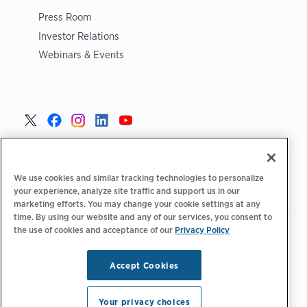
Press Room
Investor Relations
Webinars & Events
Danmark >
We use cookies and similar tracking technologies to personalize
your experience, analyze site traffic and support us in our
marketing efforts. You may change your cookie settings at any
time. By using our website and any of our services, you consent to
the use of cookies and acceptance of our
Privacy Policy
|
|
|
Fortrolighedspolitik‌‌
Privatlivsvalg
Juridisk
|
|
Tilgængelighedserklæring
Adfærdskodeks for leverandører
Oplysninger om WEEE
Accept Cookies
Copyright © 2026 ChargePoint, Inc. Alle rettigheder
forbeholdes.
Your privacy choices