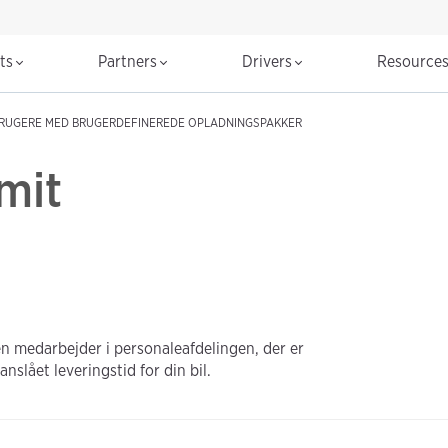
cts
Partners
Drivers
Resource
RUGERE MED BRUGERDEFINEREDE OPLADNINGSPAKKER
mit
den medarbejder i personaleafdelingen, der er
anslået leveringstid for din bil.