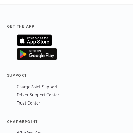
Footer
GET THE APP
SUPPORT
ChargePoint Support
Driver Support Center
Trust Center
CHARGEPOINT
Who We Are