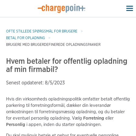
To
na
OFTE STILLEDE SPØRGSMÅL FOR BRUGERE
BETAL FOR OPLADNING
BRUGERE MED BRUGERDEFINEREDE OPLADNINGSPAKKER
Hvem betaler for offentlig opladning
af min firmabil?
Senest opdateret: 8/5/2023
Hvis din virksomheds opladningspolitik omfatter betalt offentlig
parkering til forretningsformål, dækker din leverandør
omkostningen til forretningsmæssig opladning, og du betaler
for eventuel personlig opladning. Vælg
Forretning
eller
Personlig
i appen, inden du starter opladningen.
Du skal muligvis betale et gebyr for eventuelle personlige