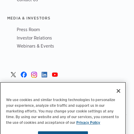
MEDIA & INVESTORS
Press Room
Investor Relations
Webinars & Events
Danmark >
We use cookies and similar tracking technologies to personalize
your experience, analyze site traffic and support us in our
marketing efforts. You may change your cookie settings at any
time. By using our website and any of our services, you consent to
the use of cookies and acceptance of our
Privacy Policy
|
|
|
Fortrolighedspolitik‌‌
Privatlivsvalg
Juridisk
|
|
Tilgængelighedserklæring
Adfærdskodeks for leverandører