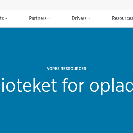
cts
Partners
Drivers
Resource
VORES RESSOURCER
oteket for oplad