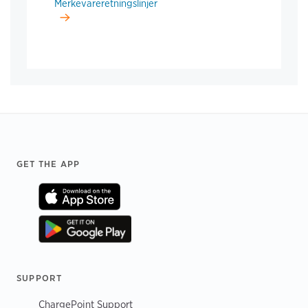
Merkevareretningslinjer
Footer
GET THE APP
SUPPORT
ChargePoint Support