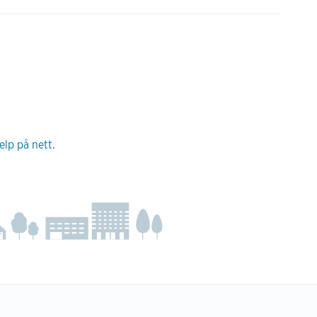
jelp på nett
.