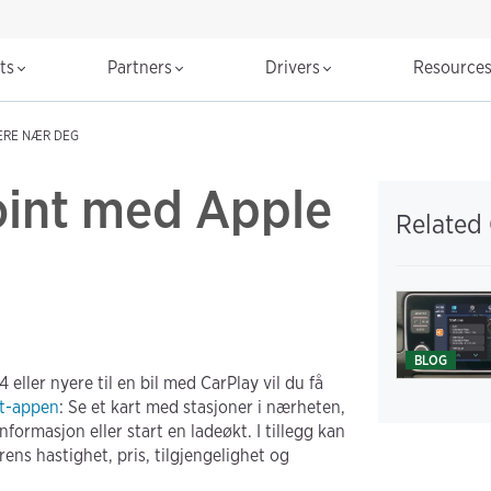
cts
Partners
Drivers
Resource
ERE NÆR DEG
int med Apple
Related
BLOG
 eller nyere til en bil med CarPlay vil du få
t-appen
: Se et kart med stasjoner i nærheten,
nformasjon eller start en ladeøkt. I tillegg kan
rens hastighet, pris, tilgjengelighet og