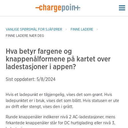
To
na
VANLIGE SPØRSMÅL FOR SJÅFØRER
FINNE LADERE
FINNE LADERE NÆR DEG
Hva betyr fargene og
knappenålformene på kartet over
ladestasjoner i appen?
Sist oppdatert: 5/8/2024
Hvis et ladepunkt er tilgjengelig, vises det som grønt. Hvis
ladepunktet er i bruk, vises det som blått. Hvis statusen er ute
av drift eller stengt, vises den i grått.
Runde knappenåler indikerer nivå 2 AC-ladestasjoner, mens
firkantede knappenåler står for DC hurtiglading eller nivå 3,