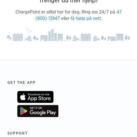
Trenger du mer hjelp?
ChargePoint er alltid her for deg. Ring oss 24/7 på
47
(800) 13947
eller
få hjelp på nett
.
Footer
GET THE APP
SUPPORT