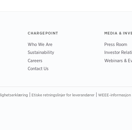
CHARGEPOINT
MEDIA & INV
Who We Are
Press Room
Sustainability
Investor Relat
Careers
Webinars & E
Contact Us
|
|
elighetserklæring
Etiske retningslinjer for leverandører
WEEE-informasjon