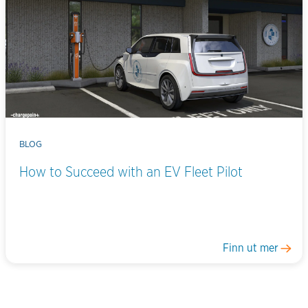
BLOG
How to Succeed with an EV Fleet Pilot
Finn ut mer