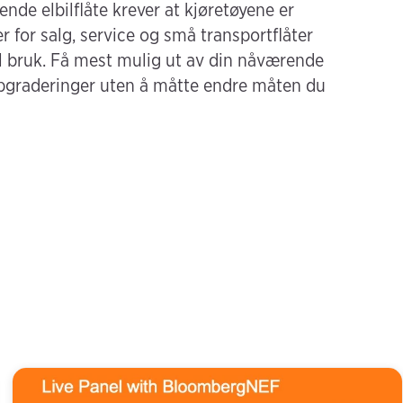
rende elbilflåte krever at kjøretøyene er
r for salg, service og små transportflåter
e til bruk. Få mest mulig ut av din nåværende
oppgraderinger uten å måtte endre måten du