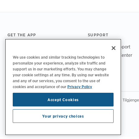
Footer
GET THE APP
SUPPORT
ChargePoint Support
Driver Support Center
We use cookies and similar tracking technologies to
personalize your experience, analyze site traffic and
Trust Center
support us in our marketing efforts. You may change
your cookie settings at any time. By using our website
and any of our services, you consent to the use of
cookies and acceptance of our
Privacy Policy
|
|
|
Accept Cookies
Retningslinjer for personvern‌
Personvernvalg
Juridisk
Tilgjeng
Copyright © 2026 ChargePoint, Inc. Med enerett.
Your privacy choices