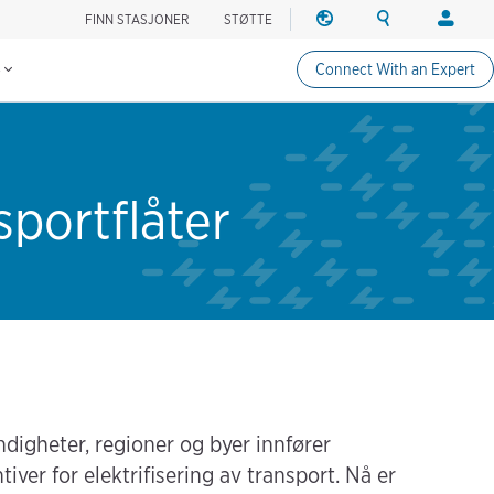
FINN STASJONER
STØTTE
REGION
SØK
PÅLOGG
Finn ladestasjoner
Change region
Search ChargePo
Din kont
s
Connect With an Expert
Nord-Amerika
Sjåfører
Canada (english)
Påloggin
Canada (français canadie
Create a
United States (english)
sportflåter
Stasjonse
Påloggin
Partnere
ChargePo
ChargePoi
ndigheter, regioner og byer innfører
tiver for elektrifisering av transport. Nå er