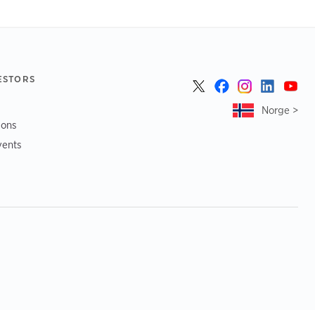
ESTORS
Norge >
ions
vents