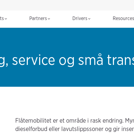
cts
Partners
Drivers
Resource
g, service og små tran
Flåtemobilitet er et område i rask endring. My
dieselforbud eller lavutslippssoner og gir insen