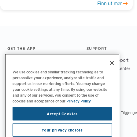
Finn ut mer
Footer
GET THE APP
SUPPORT
ChargePoint Support
Driver Support Center
We use cookies and similar tracking technologies to
Trust Center
personalize your experience, analyze site traffic and
support us in our marketing efforts. You may change
your cookie settings at any time. By using our website
and any of our services, you consent to the use of
cookies and acceptance of our
Privacy Policy
|
|
|
Retningslinjer for personvern‌
Personvernvalg
Juridisk
Tilgjeng
Accept Cookies
Copyright © 2026 ChargePoint, Inc. Med enerett.
Your privacy choices