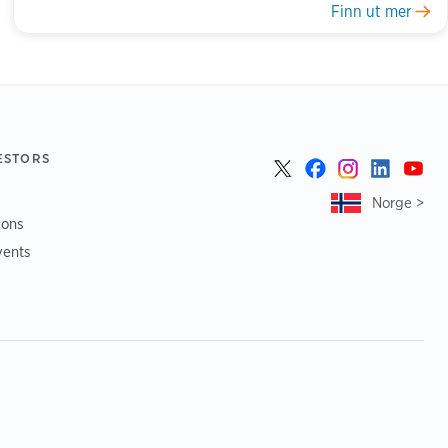
Finn ut mer
ESTORS
Norge >
ions
vents