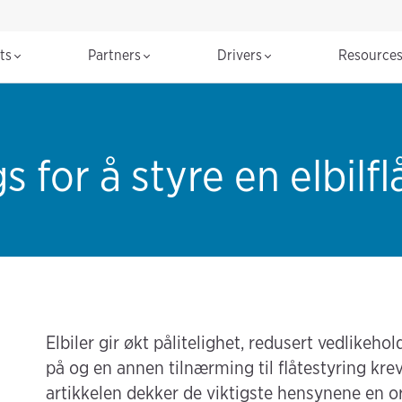
cts
Partners
Drivers
Resource
 for å styre en elbilfl
Elbiler gir økt pålitelighet, redusert vedlikeh
på og en annen tilnærming til flåtestyring kre
artikkelen dekker de viktigste hensynene en or