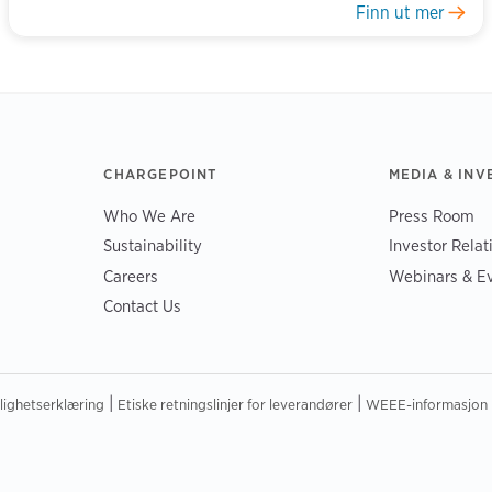
Finn ut mer
CHARGEPOINT
MEDIA & INV
Who We Are
Press Room
Sustainability
Investor Relat
Careers
Webinars & E
Contact Us
|
|
elighetserklæring
Etiske retningslinjer for leverandører
WEEE-informasjon