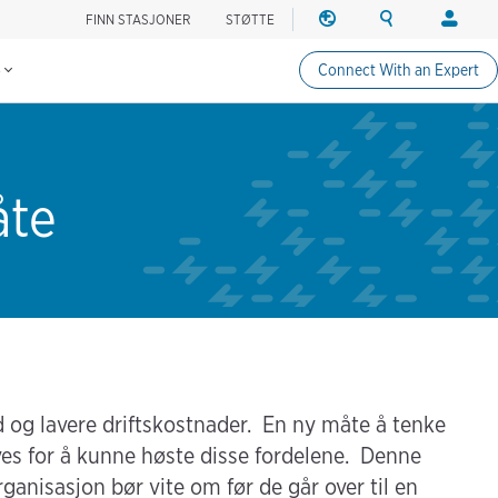
FINN STASJONER
STØTTE
REGION
SØK
PÅLOGG
Finn ladestasjoner
Change region
Search ChargePo
Din kont
s
Connect With an Expert
Nord-Amerika
Sjåfører
Canada (english)
Påloggin
Canada (français canadie
Create a
United States (english)
åte
Stasjonse
Påloggin
Partnere
ChargePo
ChargePoi
old og lavere driftskostnader. En ny måte å tenke
ves for å kunne høste disse fordelene. Denne
ganisasjon bør vite om før de går over til en