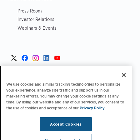
Press Room
Investor Relations
Webinars & Events
Poland >
We use cookies and similar tracking technologies to personalize
your experience, analyze site traffic and support us in our
marketing efforts. You may change your cookie settings at any
time. By using our website and any of our services, you consent to
the use of cookies and acceptance of our
|
Privacy Policy
|
|
Polityka prywatności
Opcje prywatności
Legalny
|
|
Deklaracja dostępności
Kodeks postępowania dostawców
Informacje WEEE
Accept Cookies
Copyright © 2026 ChargePoint, Inc. Wszelkie prawa
zastrzeżone.