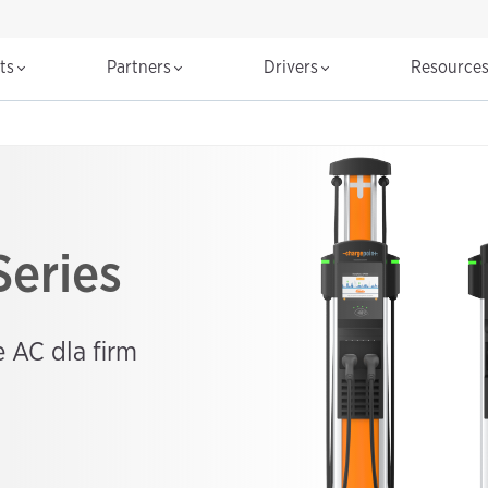
cts
Partners
Drivers
Resource
eries
 AC dla firm