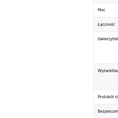
Moc
Łączność
Uwierzytel
Wyświetla
Protokół s
Bezpieczeń