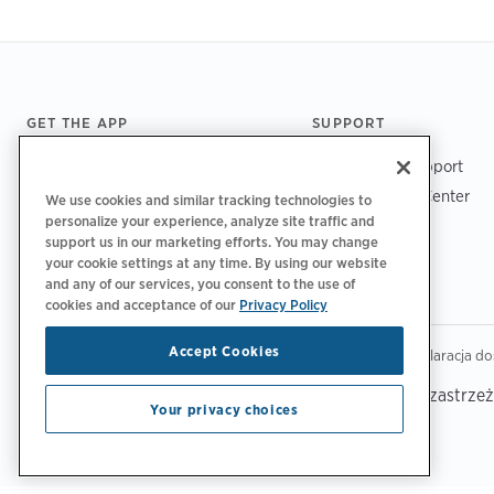
Footer
GET THE APP
SUPPORT
ChargePoint Support
Driver Support Center
We use cookies and similar tracking technologies to
personalize your experience, analyze site traffic and
Trust Center
support us in our marketing efforts. You may change
your cookie settings at any time. By using our website
and any of our services, you consent to the use of
cookies and acceptance of our
Privacy Policy
Accept Cookies
|
|
|
Polityka prywatności
Opcje prywatności
Legalny
Deklaracja do
Copyright © 2026 ChargePoint, Inc. Wszelkie prawa zastrze
Your privacy choices