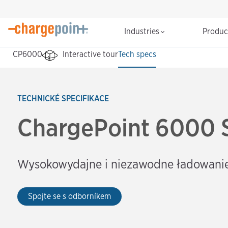
Industries
Produ
CP6000
Interactive tour
Tech specs
TECHNICKÉ SPECIFIKACE
ChargePoint 6000 S
Wysokowydajne i niezawodne ładowanie
Spojte se s odborníkem