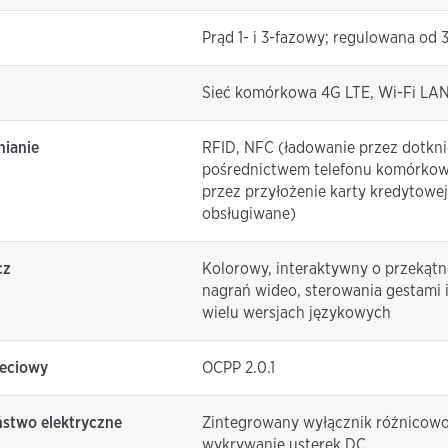
Prąd 1- i 3-fazowy; regulowana od 
Sieć komórkowa 4G LTE, Wi-Fi LA
nianie
RFID, NFC (ładowanie przez dotknię
pośrednictwem telefonu komórko
przez przyłożenie karty kredytowej 
obsługiwane)
cz
Kolorowy, interaktywny o przekątn
nagrań wideo, sterowania gestami 
wielu wersjach językowych
ieciowy
OCPP 2.0.1
stwo elektryczne
Zintegrowany wyłącznik różnicow
wykrywanie usterek DC