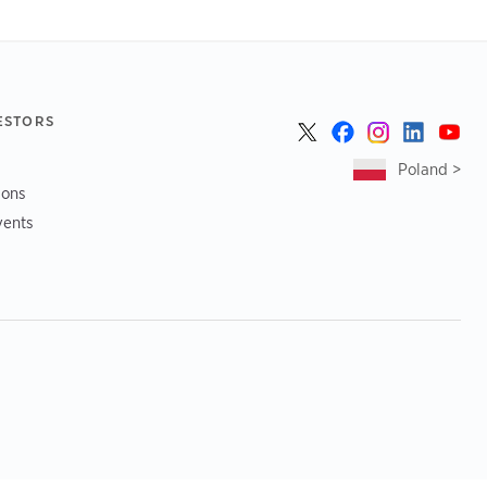
ESTORS
Poland >
ions
vents