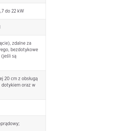
3,7 do 22 kW
N
cie), zdalne za
wego, bezdotykowe
(jeśli są
ej 20 cm z obsługą
i dotykiem oraz w
oprądowy;