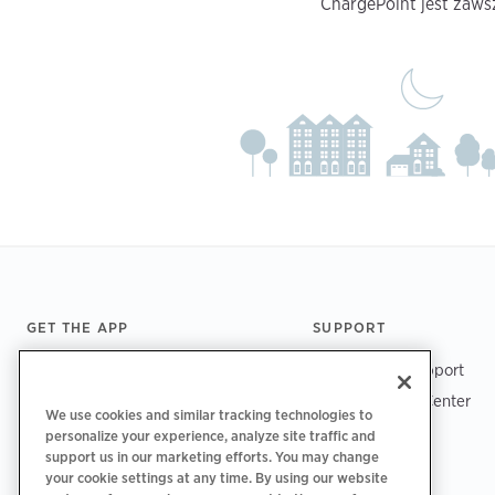
ChargePoint jest zaws
Footer
GET THE APP
SUPPORT
ChargePoint Support
Driver Support Center
We use cookies and similar tracking technologies to
Trust Center
personalize your experience, analyze site traffic and
support us in our marketing efforts. You may change
your cookie settings at any time. By using our website