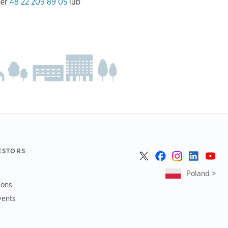
mer
48 22 209 89 05
lub
ESTORS
Poland >
ions
vents