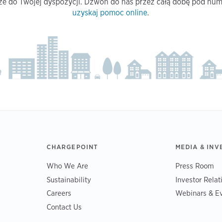
ze do Twojej dyspozycji. Dzwoń do nas przez całą dobę pod nu
uzyskaj pomoc online
.
CHARGEPOINT
MEDIA & INV
Who We Are
Press Room
Sustainability
Investor Relat
Careers
Webinars & E
Contact Us