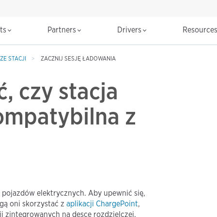
cts
Partners
Drivers
Resource
ZE STACJI
ZACZNIJ SESJĘ ŁADOWANIA
, czy stacja
ompatybilna z
pojazdów elektrycznych. Aby upewnić się,
gą oni skorzystać z
aplikacji ChargePoint
,
ji zintegrowanych na desce rozdzielczej.