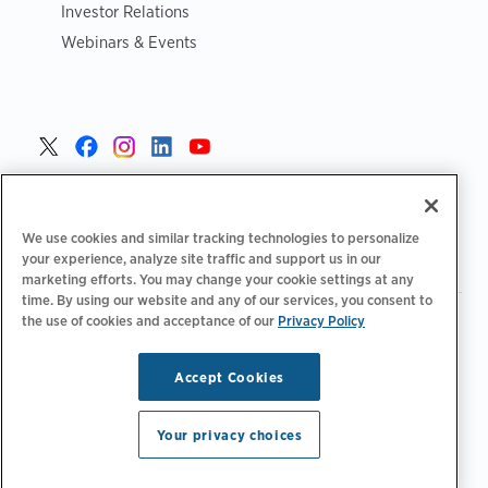
Investor Relations
Webinars & Events
Poland >
We use cookies and similar tracking technologies to personalize
your experience, analyze site traffic and support us in our
marketing efforts. You may change your cookie settings at any
time. By using our website and any of our services, you consent to
the use of cookies and acceptance of our
Privacy Policy
|
|
|
Polityka prywatności
Opcje prywatności
Legalny
|
|
Deklaracja dostępności
Kodeks postępowania dostawców
Informacje WEEE
Accept Cookies
Copyright © 2026 ChargePoint, Inc. Wszelkie prawa
zastrzeżone.
Your privacy choices