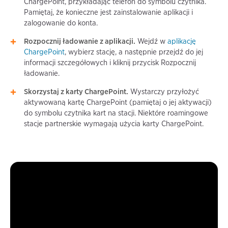
ChargePoint, przykładając telefon do symbolu czytnika.
Pamiętaj, że konieczne jest zainstalowanie aplikacji i
zalogowanie do konta.
Rozpocznij ładowanie z aplikacji.
Wejdź w
aplikację
ChargePoint
, wybierz stację, a następnie przejdź do jej
informacji szczegółowych i kliknij przycisk Rozpocznij
ładowanie.
Skorzystaj z karty ChargePoint.
Wystarczy przyłożyć
aktywowaną kartę ChargePoint (pamiętaj o jej aktywacji)
do symbolu czytnika kart na stacji. Niektóre roamingowe
stacje partnerskie wymagają użycia karty ChargePoint.