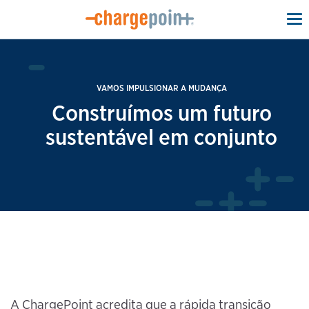
To
na
VAMOS IMPULSIONAR A MUDANÇA
Construímos um futuro
sustentável em conjunto
A ChargePoint acredita que a rápida transição