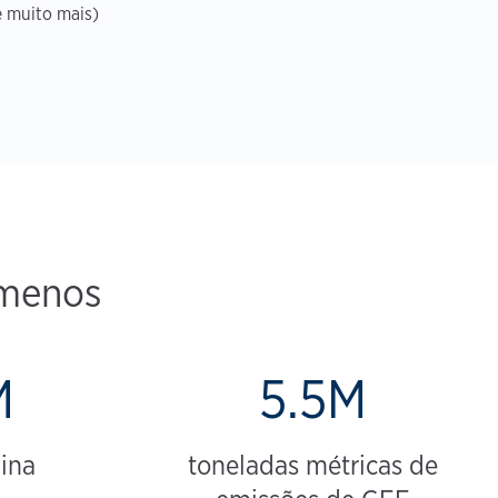
e muito mais)
 menos
M
5.5M
lina
toneladas métricas de