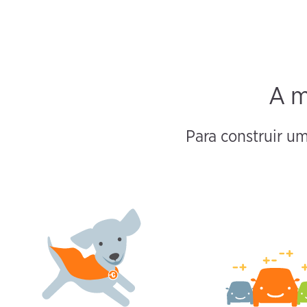
A m
Para construir u