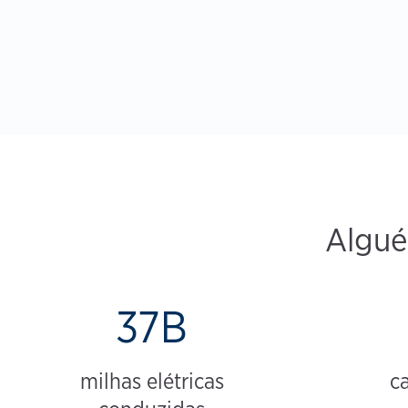
Algué
37B
milhas elétricas
c