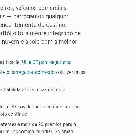
iros, veículos comerciais,
ais — carregamos qualquer
ependentemente do destino.
tfólio totalmente integrado de
m nuvem e apoio com a melhor
rtificação
UL e CE para segurança
l
e o
carregador doméstico
obtiveram as
 fiabilidade e equipas de teste
los elétricos de todo o mundo contam
poio contínuo
patentes e mais de 20 prémios para a
Fórum Económico Mundial, Goldman