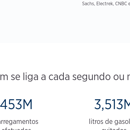
Sachs, Electrek, CNBC 
m se liga a cada segundo ou
453M
3,513
arregamentos
litros de gaso