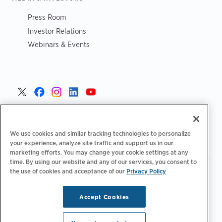
Press Room
Investor Relations
Webinars & Events
Portugal >
We use cookies and similar tracking technologies to personalize
your experience, analyze site traffic and support us in our
marketing efforts. You may change your cookie settings at any
time. By using our website and any of our services, you consent to
the use of cookies and acceptance of our
Privacy Policy
|
|
|
Política de privacidade
Opções de privacidade
Legal
|
Declaração de acessibilidade
Código de conduta para
|
fornecedores
Informação sobre REEE
Accept Cookies
Copyright © 2026 ChargePoint, Inc. Todos os direitos
reservados.