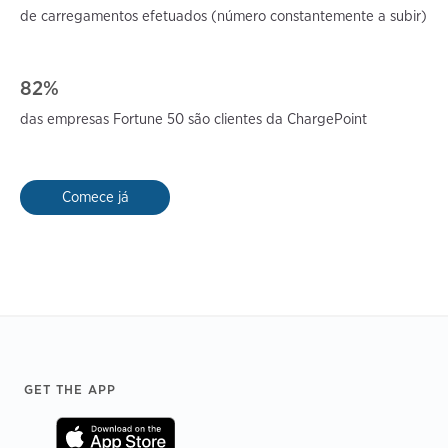
de carregamentos efetuados (número
constantemente a subir)
82%
das empresas Fortune 50 são
clientes da ChargePoint
Comece já
Footer
GET THE APP