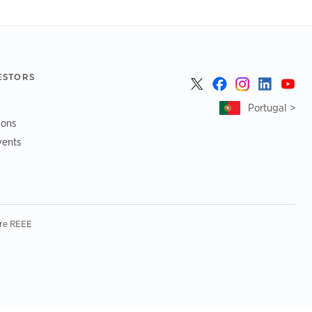
ESTORS
Portugal >
ions
vents
re REEE