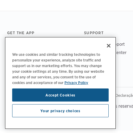
Footer
GET THE APP
SUPPORT
ChargePoint Support
Driver Support Center
We use cookies and similar tracking technologies to
personalize your experience, analyze site traffic and
Trust Center
support us in our marketing efforts. You may change
your cookie settings at any time. By using our website
and any of our services, you consent to the use of
cookies and acceptance of our
Privacy Policy
|
|
|
Accept Cookies
Política de privacidade
Opções de privacidade
Legal
Declaraçã
Copyright © 2026 ChargePoint, Inc. Todos os direitos reserv
Your privacy choices