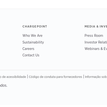
CHARGEPOINT
MEDIA & INV
Who We Are
Press Room
Sustainability
Investor Relat
Careers
Webinars & E
Contact Us
|
|
o de acessibilidade
Código de conduta para fornecedores
Informação sob
ados.