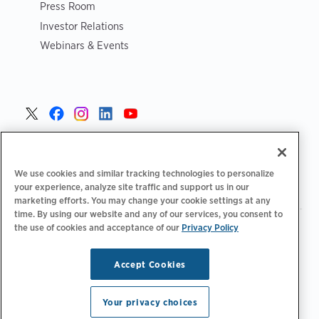
Press Room
Investor Relations
Webinars & Events
Portugal >
We use cookies and similar tracking technologies to personalize
your experience, analyze site traffic and support us in our
marketing efforts. You may change your cookie settings at any
time. By using our website and any of our services, you consent to
the use of cookies and acceptance of our
Privacy Policy
|
|
|
Política de privacidade
Opções de privacidade
Legal
|
Declaração de acessibilidade
Código de conduta para
|
fornecedores
Informação sobre REEE
Accept Cookies
Copyright © 2026 ChargePoint, Inc. Todos os direitos
reservados.
Your privacy choices