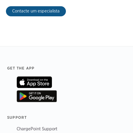
Contacte um especialista
Footer
GET THE APP
SUPPORT
ChargePoint Support