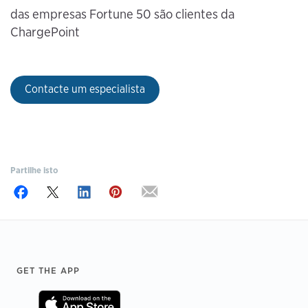
das empresas Fortune 50 são clientes da
ChargePoint
Contacte um especialista
Partilhe isto
Footer
GET THE APP