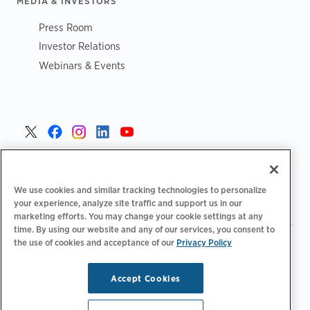
MEDIA & INVESTORS
Press Room
Investor Relations
Webinars & Events
Portugal >
We use cookies and similar tracking technologies to personalize
your experience, analyze site traffic and support us in our
marketing efforts. You may change your cookie settings at any
time. By using our website and any of our services, you consent to
the use of cookies and acceptance of our
Privacy Policy
|
|
|
Política de privacidade
Opções de privacidade
Legal
|
Declaração de acessibilidade
Código de conduta para
|
fornecedores
Informação sobre REEE
Accept Cookies
Copyright © 2026 ChargePoint, Inc. Todos os direitos