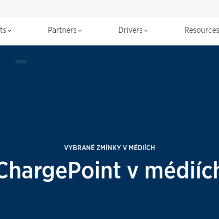
cts
Partners
Drivers
Resource
VYBRANÉ ZMÍNKY V MÉDIÍCH
ChargePoint v médiíc