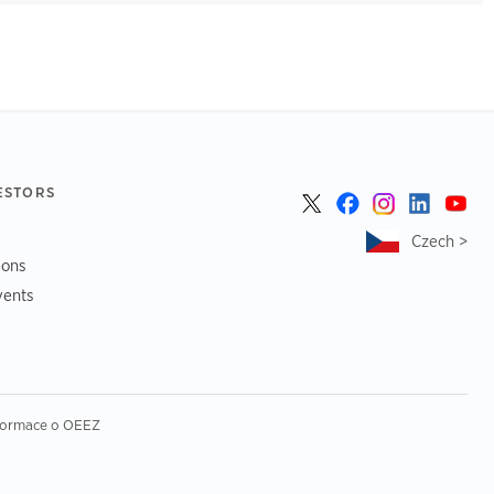
ESTORS
Czech >
ions
vents
formace o OEEZ