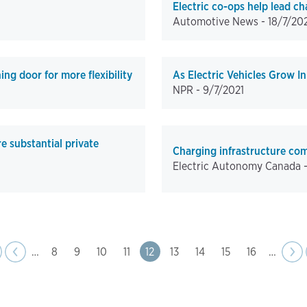
Electric co-ops help lead ch
Automotive News -
18/7/20
g door for more flexibility
As Electric Vehicles Grow I
NPR -
9/7/2021
re substantial private
Charging infrastructure com
Electric Autonomy Canada 
page
ious
‹‹
…
Page
8
Page
9
Page
10
Page
11
Page
12
Page
13
Page
14
Page
15
Page
16
…
Nex
››
pag