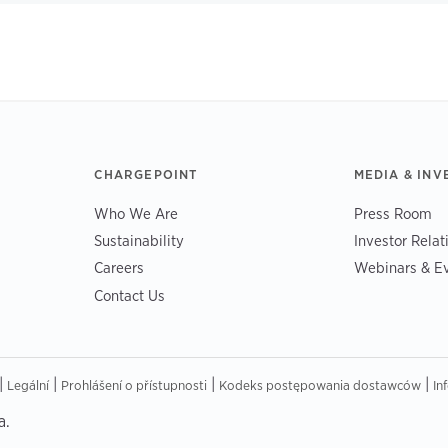
CHARGEPOINT
MEDIA & INV
Who We Are
Press Room
Sustainability
Investor Relat
Careers
Webinars & E
Contact Us
|
|
|
|
Legální
Prohlášení o přístupnosti
Kodeks postępowania dostawców
In
a.