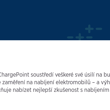
argePoint soustředí veškeré své úsilí na bu
še zaměření na nabíjení elektromobilů – a vý
uje nabízet nejlepší zkušenost s nabíjením 