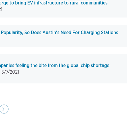
arge to bring EV infrastructure to rural communities
21
n Popularity, So Does Austin's Need For Charging Stations
panies feeling the bite from the global chip shortage
-
5/7/2021
t
Last page
›|
e