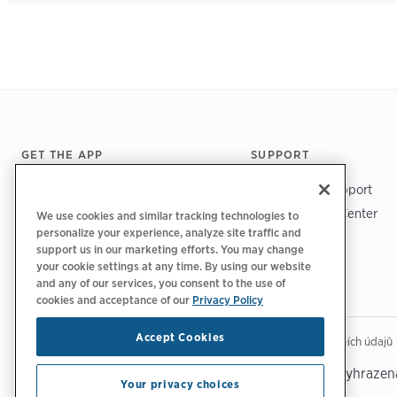
Footer
GET THE APP
SUPPORT
ChargePoint Support
Driver Support Center
We use cookies and similar tracking technologies to
personalize your experience, analyze site traffic and
Trust Center
support us in our marketing efforts. You may change
your cookie settings at any time. By using our website
and any of our services, you consent to the use of
cookies and acceptance of our
Privacy Policy
Accept Cookies
|
Zásady ochrany osobních údajů
Možnosti ochrany osobních údajů
Copyright © 2026 ChargePoint, Inc. Všechna práva vyhrazen
Your privacy choices