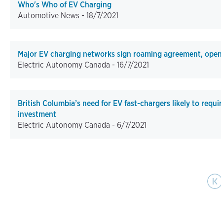
Who's Who of EV Charging
Automotive News -
18/7/2021
Major EV charging networks sign roaming agreement, openin
Electric Autonomy Canada -
16/7/2021
British Columbia’s need for EV fast-chargers likely to requi
investment
Electric Autonomy Canada -
6/7/2021
Pagination
First page
Prev
|‹