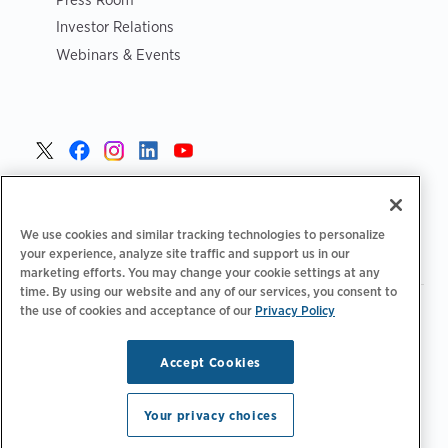
Investor Relations
Webinars & Events
Czech >
We use cookies and similar tracking technologies to personalize
your experience, analyze site traffic and support us in our
marketing efforts. You may change your cookie settings at any
time. By using our website and any of our services, you consent to
the use of cookies and acceptance of our
|
Privacy Policy
Zásady ochrany osobních údajů
Možnosti ochrany osobních
|
|
|
údajů
Legální
Prohlášení o přístupnosti
Kodeks postępowania
|
dostawców
Informace o OEEZ
Accept Cookies
Copyright © 2026 ChargePoint, Inc. Všechna práva
vyhrazena.
Your privacy choices