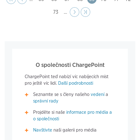
Page
73
…
Next
››
Last page
›|
page
O společnosti ChargePoint
ChargePoint teď nabízí víc nabíjecích míst
pro ještě víc lidí.
Další podrobnosti
Seznamte se s členy našeho
vedení
a
správní rady
Projděte si naše
informace pro média a
o společnosti
Navštivte
naši galerii pro média