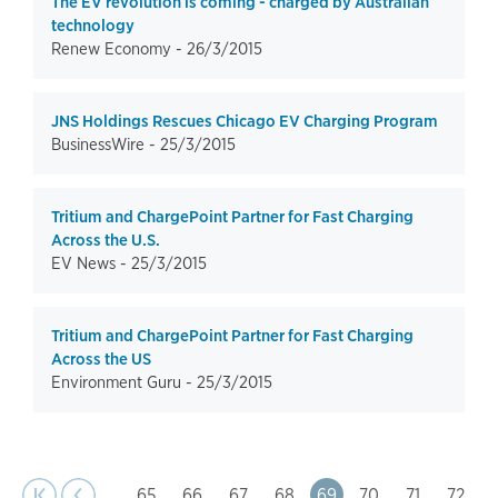
The EV revolution is coming - charged by Australian
technology
Renew Economy -
26/3/2015
JNS Holdings Rescues Chicago EV Charging Program
BusinessWire -
25/3/2015
Tritium and ChargePoint Partner for Fast Charging
Across the U.S.
EV News -
25/3/2015
Tritium and ChargePoint Partner for Fast Charging
Across the US
Environment Guru -
25/3/2015
page
Pagination
t page
Previous
|‹
‹‹
…
Page
65
Page
66
Page
67
Page
68
Page
69
Page
70
Page
71
Page
72