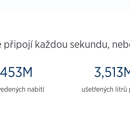
 připojí každou sekundu, nebo 
453M
3,513
vedených nabití
ušetřených litrů 