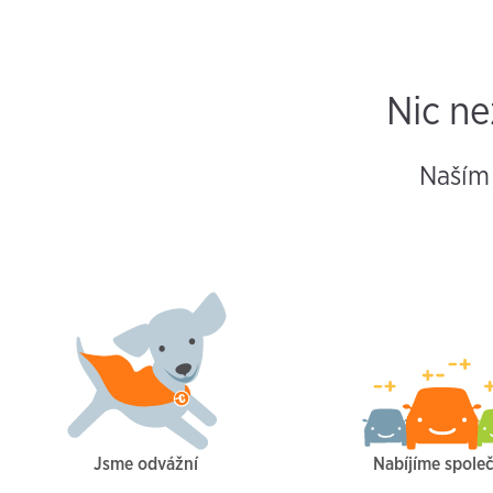
Nic ne
Naším 
Jsme odvážní
Nabíjíme spole