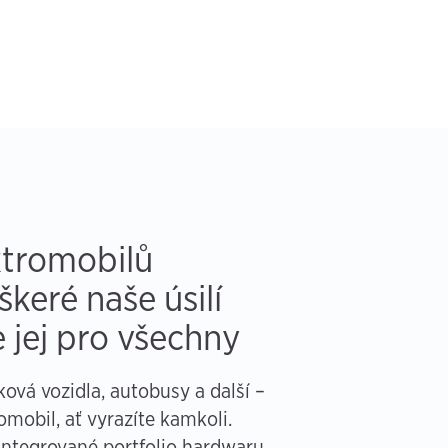
ktromobilů
keré naše úsilí
e jej pro všechny
ová vozidla, autobusy a další –
mobil, ať vyrazíte kamkoli.
integrované portfolio hardwaru,