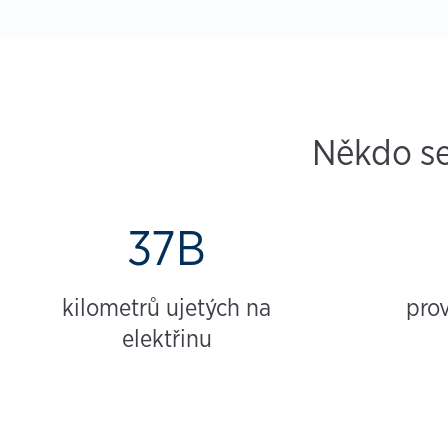
Někdo se
37B
kilometrů ujetých na
pro
elektřinu