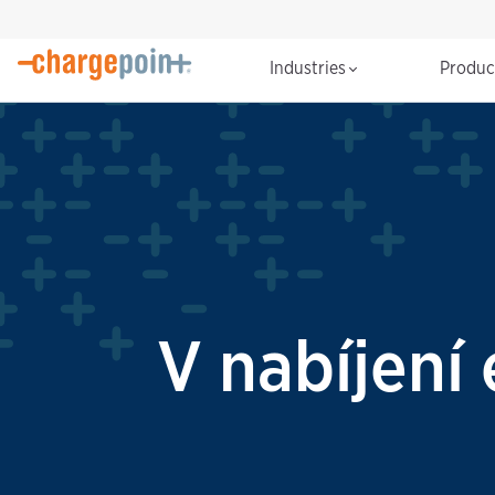
Industries
Produ
V nabíjení