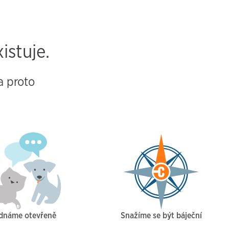
istuje.
a proto
dnáme otevřeně
Snažíme se být báječní