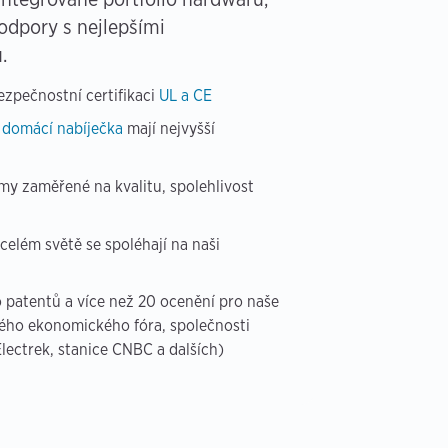
odpory s nejlepšími
.
zpečnostní certifikaci
UL a CE
a
domácí nabíječka
mají nejvyšší
týmy zaměřené na kvalitu, spolehlivost
 celém světě se spoléhají na naši
io patentů a více než 20 ocenění pro naše
ého ekonomického fóra, společnosti
ectrek, stanice CNBC a dalších)