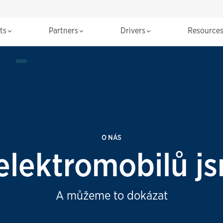
cts
Partners
Drivers
Resource
O NÁS
 elektromobilů js
A můžeme to dokázat