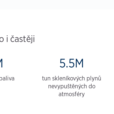
i častěji
M
5.5M
paliva
tun skleníkových plynů
nevypuštěných do
atmosféry