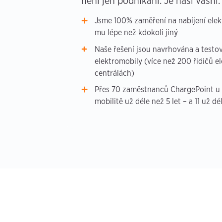
není jen podnikání. Je naší vášní.
Jsme 100% zaměření na nabíjení ele
mu lépe než kdokoli jiný
Naše řešení jsou navrhována a testová
elektromobily (více než 200 řidičů e
centrálách)
Přes 70 zaměstnanců ChargePoint u n
mobilitě už déle než 5 let – a 11 už dé