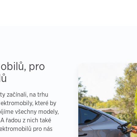
obilů, pro
lů
y začínali, na trhu
lektromobily, které by
abíjíme všechny modely,
 A řadou z nich také
lektromobilů pro nás