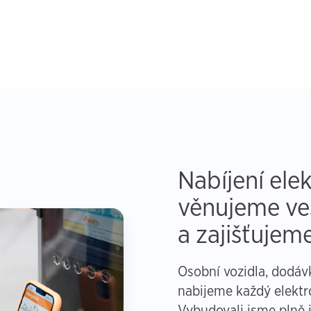
Nabíjení ele
věnujeme veš
a zajišťujem
Osobní vozidla, dodávk
nabijeme každý elektro
Vybudovali jsme plně 