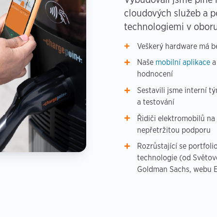
cloudových služeb a p
technologiemi v oboru
Veškerý hardware má be
Naše
mobilní aplikace
hodnocení
Sestavili jsme interní 
a testování
Řidiči elektromobilů na
nepřetržitou podporu
Rozrůstající se portfol
technologie (od Světov
Goldman Sachs, webu El