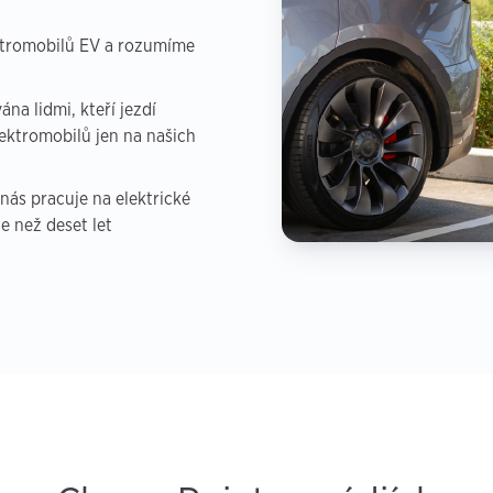
ktromobilů EV a rozumíme
na lidmi, kteří jezdí
lektromobilů jen na našich
ás pracuje na elektrické
le než deset let