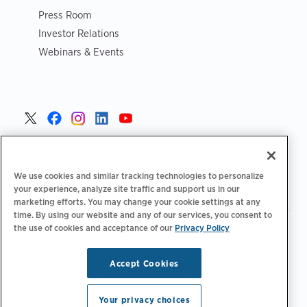
Press Room
Investor Relations
Webinars & Events
Czech >
We use cookies and similar tracking technologies to personalize
your experience, analyze site traffic and support us in our
marketing efforts. You may change your cookie settings at any
time. By using our website and any of our services, you consent to
|
the use of cookies and acceptance of our
Privacy Policy
Zásady ochrany osobních údajů
Možnosti ochrany osobních
|
|
|
údajů
Legální
Prohlášení o přístupnosti
Kodeks postępowania
|
dostawców
Informace o OEEZ
Accept Cookies
Copyright © 2026 ChargePoint, Inc. Všechna práva
vyhrazena.
Your privacy choices