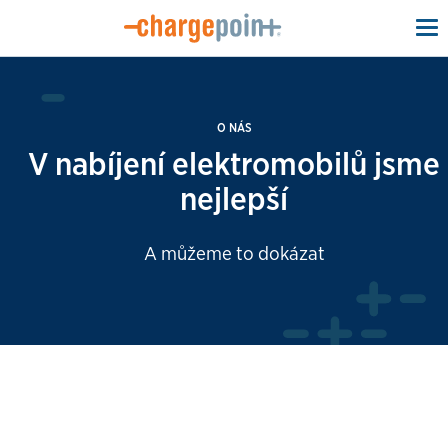
To
na
O NÁS
V nabíjení elektromobilů jsme
nejlepší
A můžeme to dokázat