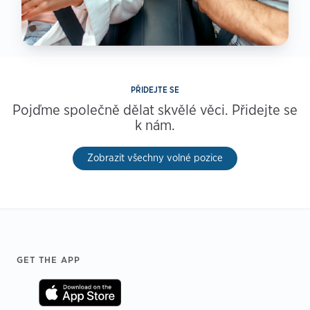
PŘIDEJTE SE
Pojďme společně dělat skvělé věci. Přidejte se
k nám.
Zobrazit všechny volné pozice
Footer
GET THE APP