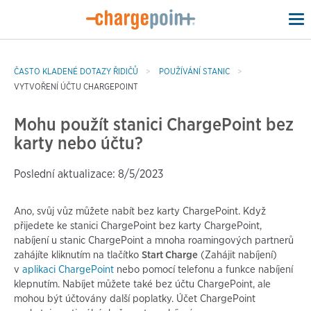
To
na
ČASTO KLADENÉ DOTAZY ŘIDIČŮ
POUŽÍVÁNÍ STANIC
VYTVOŘENÍ ÚČTU CHARGEPOINT
Mohu použít stanici ChargePoint bez
karty nebo účtu?
Poslední aktualizace: 8/5/2023
Ano, svůj vůz můžete nabít bez karty ChargePoint. Když
přijedete ke stanici ChargePoint bez karty ChargePoint,
nabíjení u stanic ChargePoint a mnoha roamingových partnerů
zahájíte kliknutím na tlačítko
Start Charge
(Zahájit nabíjení)
v
aplikaci ChargePoint
nebo pomocí telefonu a funkce nabíjení
klepnutím. Nabíjet můžete také bez účtu ChargePoint, ale
mohou být účtovány další poplatky. Účet ChargePoint