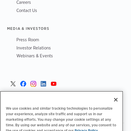
Careers
Contact Us
MEDIA & INVESTORS
Press Room
Investor Relations
Webinars & Events
Czech >
We use cookies and similar tracking technologies to personalize
your experience, analyze site traffic and support us in our
marketing efforts. You may change your cookie settings at any
time. By using our website and any of our services, you consent to
the use of cookies and acceptance of our
Privacy Policy
|
Zásady ochrany osobních údajů
Možnosti ochrany osobních