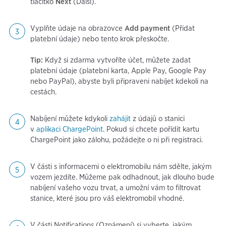
tlačítko
Next
(Další).
Vyplňte údaje na obrazovce
Add payment
(Přidat
platební údaje) nebo tento krok přeskočte.
Tip:
Když si zdarma vytvoříte účet, můžete zadat
platební údaje (platební karta, Apple Pay, Google Pay
nebo PayPal), abyste byli připraveni nabíjet kdekoli na
cestách.
Nabíjení můžete kdykoli
zahájit
z údajů o stanici
v
aplikaci ChargePoint
. Pokud si chcete pořídit kartu
ChargePoint jako zálohu, požádejte o ni při registraci.
V části s informacemi o elektromobilu nám sdělte, jakým
vozem jezdíte. Můžeme pak odhadnout, jak dlouho bude
nabíjení vašeho vozu trvat, a umožní vám to filtrovat
stanice, které jsou pro váš elektromobil vhodné.
V části Notifications (Oznámení) si vyberte, jakým