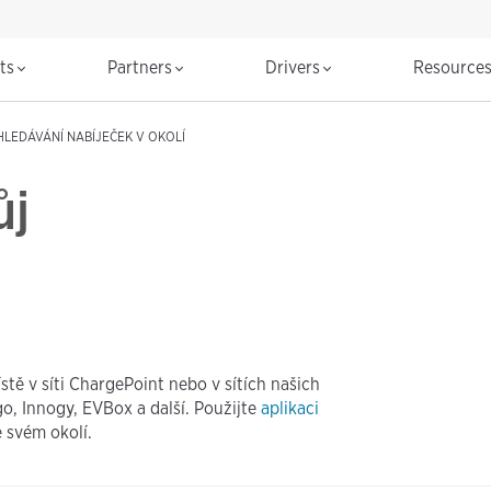
cts
Partners
Drivers
Resource
HLEDÁVÁNÍ NABÍJEČEK V OKOLÍ
ůj
tě v síti ChargePoint nebo v sítích našich
go, Innogy, EVBox a další. Použijte
aplikaci
e svém okolí.