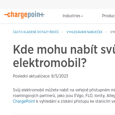
Industries
Produ
ČASTO KLADENÉ DOTAZY ŘIDIČŮ
VYHLEDÁVÁNÍ NABÍJEČEK
VY
Kde mohu nabít sv
elektromobil?
Poslední aktualizace: 8/5/2023
Svůj elektromobil můžete nabít na veřejně přístupném mís
roamingových partnerů, jako jsou EVgo, FLO, Ionity, Alle
ChargePoint
k vyhledání a získání přístupu ke stanicím v