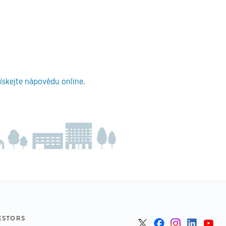
ískejte nápovědu online
.
ESTORS