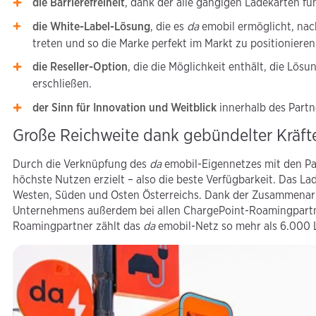
die Barrierefreiheit
, dank der alle gängigen Ladekarten f
die White-Label-Lösung
, die es
da
emobil ermöglicht, nach
treten und so die Marke perfekt im Markt zu positionieren
die Reseller-Option
, die die Möglichkeit enthält, die Lö
erschließen.
der Sinn für Innovation und Weitblick
innerhalb des Part
Große Reichweite dank gebündelter Kräft
Durch die Verknüpfung des
da
emobil-Eigennetzes mit den Pa
höchste Nutzen erzielt – also die beste Verfügbarkeit. Das L
Westen, Süden und Osten Österreichs. Dank der Zusammenarb
Unternehmens außerdem bei allen ChargePoint-Roamingpartner
Roamingpartner zählt das
da
emobil-Netz so mehr als 6.000 L