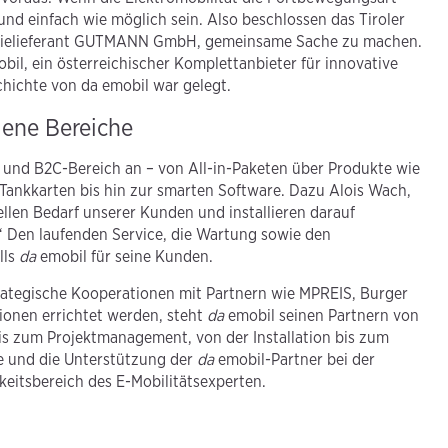
 und einfach wie möglich sein. Also beschlossen das Tiroler
rgielieferant GUTMANN GmbH, gemeinsame Sache zu machen.
bil, ein österreichischer Komplettanbieter für innovative
chichte von da emobil war gelegt.
dene Bereiche
 und B2C-Bereich an – von All-in-Paketen über Produkte wie
Tankkarten bis hin zur smarten Software. Dazu Alois Wach,
ellen Bedarf unserer Kunden und installieren darauf
Den laufenden Service, die Wartung sowie den
lls
da
emobil für seine Kunden.
ategische Kooperationen mit Partnern wie MPREIS, Burger
onen errichtet werden, steht
da
emobil seinen Partnern von
bis zum Projektmanagement, von der Installation bis zum
e und die Unterstützung der
da
emobil-Partner bei der
keitsbereich des E-Mobilitätsexperten.