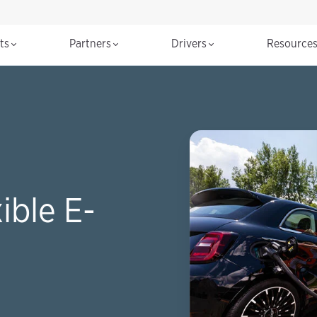
cts
Partners
Drivers
Resource
ible E-