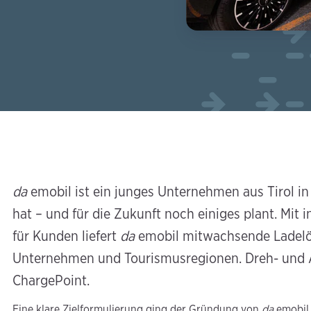
da
emobil ist ein junges Unternehmen aus Tirol in 
hat – und für die Zukunft noch einiges plant. Mit
für Kunden liefert
da
emobil mitwachsende Ladelös
Unternehmen und Tourismusregionen. Dreh- und 
ChargePoint.
Eine klare Zielformulierung ging der Gründung von
da
emobil 