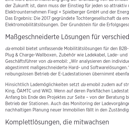
der Zukunft ist, dann muss der Einstieg für jeden so attraktiv
Elektrounternehmen Fiegl + Spielberger GmbH und der Ene
Das Ergebnis: Die 2017 gegründete Tochtergesellschaft da emo
Elektromobilitätslösungen. Der Grundstein für die Erfolgsges
Maßgeschneiderte Lösungen für verschie
da
emobil bietet umfassende Mobilitätslösungen für den B2B-
Plug & Charge-Wallboxen, Zubehör wie Ladekabel, Lade- und 
Geschäftsführer von
da
emobil: „Wir analysieren den individu
abgestimmt maßgeschneiderte Hard- und Softwarelösungen.“ 
reibungslosen Betrieb der E-Ladestationen übernimmt ebenfa
Hinsichtlich Lademöglichkeiten setzt
da
emobil zudem auf str
King, ÖAMTC und WKO. Wenn auf deren Parkflächen Ladestati
Anfang bis Ende des Projektes zur Seite – von der Beratung 
Betrieb der Stationen. Auch das Monitoring der Ladevorgäng
nachhaltigen Planung neuer Immobilien fällt in den Zuständig
Komplettlösungen, die mitwachsen