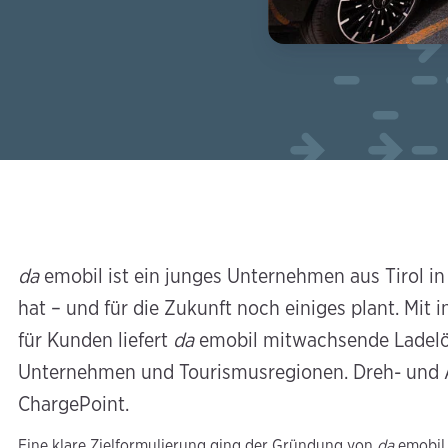
da
emobil ist ein junges Unternehmen aus Tirol in 
hat – und für die Zukunft noch einiges plant. Mit
für Kunden liefert
da
emobil mitwachsende Ladelös
Unternehmen und Tourismusregionen. Dreh- und 
ChargePoint.
Eine klare Zielformulierung ging der Gründung von
da
emobil 