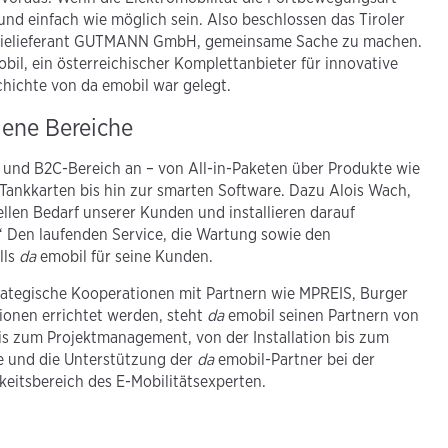
 und einfach wie möglich sein. Also beschlossen das Tiroler
rgielieferant GUTMANN GmbH, gemeinsame Sache zu machen.
bil, ein österreichischer Komplettanbieter für innovative
chichte von da emobil war gelegt.
dene Bereiche
 und B2C-Bereich an – von All-in-Paketen über Produkte wie
Tankkarten bis hin zur smarten Software. Dazu Alois Wach,
ellen Bedarf unserer Kunden und installieren darauf
Den laufenden Service, die Wartung sowie den
lls
da
emobil für seine Kunden.
ategische Kooperationen mit Partnern wie MPREIS, Burger
onen errichtet werden, steht
da
emobil seinen Partnern von
bis zum Projektmanagement, von der Installation bis zum
e und die Unterstützung der
da
emobil-Partner bei der
keitsbereich des E-Mobilitätsexperten.