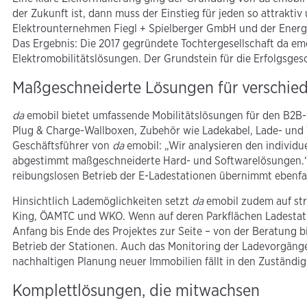
der Zukunft ist, dann muss der Einstieg für jeden so attraktiv
Elektrounternehmen Fiegl + Spielberger GmbH und der Ene
Das Ergebnis: Die 2017 gegründete Tochtergesellschaft da emo
Elektromobilitätslösungen. Der Grundstein für die Erfolgsges
Maßgeschneiderte Lösungen für verschie
da
emobil bietet umfassende Mobilitätslösungen für den B2B-
Plug & Charge-Wallboxen, Zubehör wie Ladekabel, Lade- und 
Geschäftsführer von
da
emobil: „Wir analysieren den individu
abgestimmt maßgeschneiderte Hard- und Softwarelösungen.“ 
reibungslosen Betrieb der E-Ladestationen übernimmt ebenfa
Hinsichtlich Lademöglichkeiten setzt
da
emobil zudem auf str
King, ÖAMTC und WKO. Wenn auf deren Parkflächen Ladestati
Anfang bis Ende des Projektes zur Seite – von der Beratung 
Betrieb der Stationen. Auch das Monitoring der Ladevorgäng
nachhaltigen Planung neuer Immobilien fällt in den Zuständig
Komplettlösungen, die mitwachsen