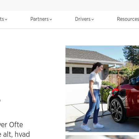
cts
Partners
Drivers
Resource
r
ver Ofte
 alt, hvad