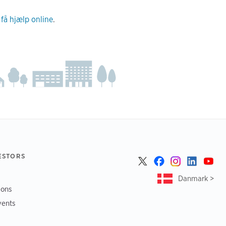
r
få hjælp online
.
ESTORS
Danmark >
ions
vents