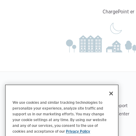
ChargePoint er h
Footer
GET THE APP
SUPPORT
We use cookies and similar tracking technologies to
ChargePoint Support
personalize your experience, analyze site traffic and
Driver Support Center
support us in our marketing efforts. You may change
your cookie settings at any time. By using our website
Trust Center
and any of our services, you consent to the use of
cookies and acceptance of our
Privacy Policy