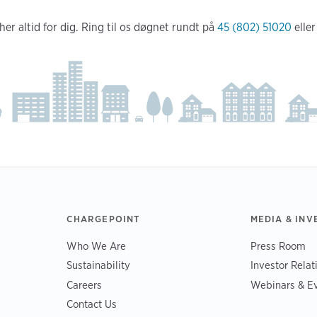
er altid for dig. Ring til os døgnet rundt på
45 (802) 51020
elle
CHARGEPOINT
MEDIA & INV
Who We Are
Press Room
Sustainability
Investor Relat
Careers
Webinars & E
Contact Us