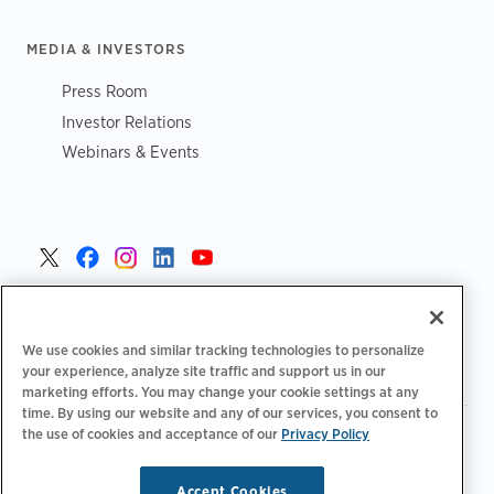
MEDIA & INVESTORS
Press Room
Investor Relations
Webinars & Events
Danmark >
We use cookies and similar tracking technologies to personalize
your experience, analyze site traffic and support us in our
marketing efforts. You may change your cookie settings at any
time. By using our website and any of our services, you consent to
the use of cookies and acceptance of our
Privacy Policy
|
|
|
Fortrolighedspolitik‌‌
Privatlivsvalg
Juridisk
|
|
Tilgængelighedserklæring
Adfærdskodeks for leverandører
Oplysninger om WEEE
Accept Cookies