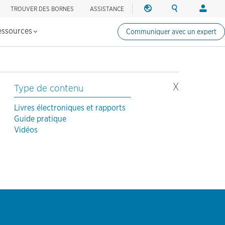
TROUVER DES BORNES
ASSISTANCE
RÉGION
RECHERCHE
OUVRIR
es bornes de recharge
Changer la région
Search ChargePo
Votre co
UNE
SESSIO
essources
Communiquer avec un expert
Amérique du Nord
Conducte
Canada (english)
Ouvrir un
Canada (français canadi
Créer un
United States (english)
X
Type de contenu
Propriéta
Ouvrir un
Livres électroniques et rapports
Guide pratique
Partenair
Vidéos
ChargePo
ChargePoi