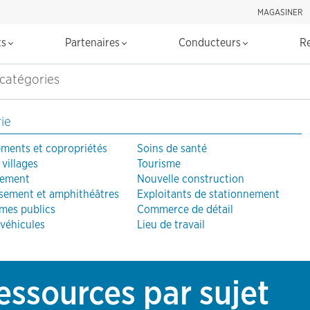
MAGASINER
Rechercher d
ts
Partenaires
Conducteurs
R
 catégories
ie
ments et copropriétés
Soins de santé
 villages
Tourisme
nement
Nouvelle construction
ssement et amphithéâtres
Exploitants de stationnement
mes publics
Commerce de détail
 véhicules
Lieu de travail
essources par sujet